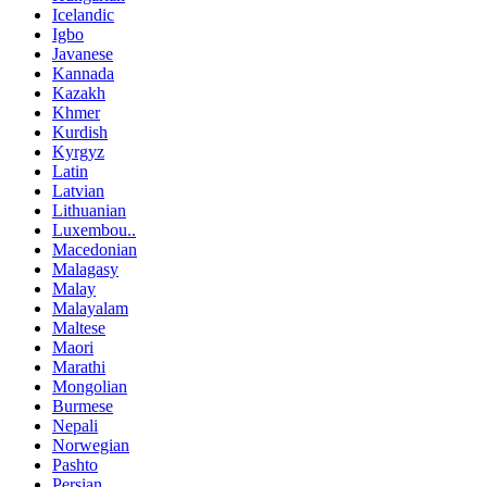
Icelandic
Igbo
Javanese
Kannada
Kazakh
Khmer
Kurdish
Kyrgyz
Latin
Latvian
Lithuanian
Luxembou..
Macedonian
Malagasy
Malay
Malayalam
Maltese
Maori
Marathi
Mongolian
Burmese
Nepali
Norwegian
Pashto
Persian