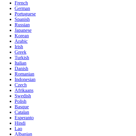
French
German
Portuguese
Spanish
Russian
Japanese
Korean
Arabic
Irish
Greek
Turkish
Italian
Danish
Romanian
Indonesian
Czech
Afrikaans
Swedish
Polish
Basque
Catalan
Esperanto
Hindi
Lao
Albanian