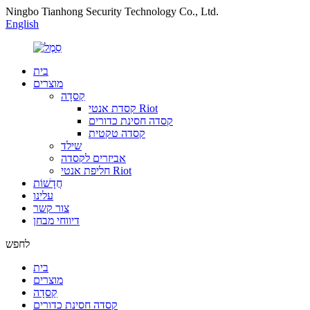
Ningbo Tianhong Security Technology Co., Ltd.
English
בית
מוצרים
קַסדָה
קסדת אנטי Riot
קסדה חסינת כדורים
קסדה טקטית
שילד
אביזרים לקסדה
חליפת אנטי Riot
חֲדָשׁוֹת
עלינו
צור קשר
דיווחי מבחן
לחפש
בית
מוצרים
קַסדָה
קסדה חסינת כדורים