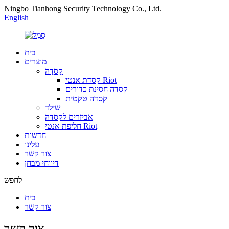
Ningbo Tianhong Security Technology Co., Ltd.
English
בית
מוצרים
קַסדָה
קסדת אנטי Riot
קסדה חסינת כדורים
קסדה טקטית
שילד
אביזרים לקסדה
חליפת אנטי Riot
חדשות
עלינו
צור קשר
דיווחי מבחן
לחפש
בית
צור קשר
צור קשר