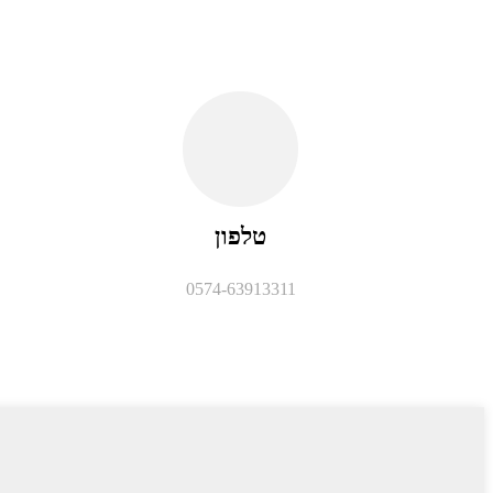
טלפון
0574-63913311