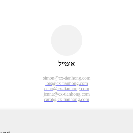
אימייל
simon@cx-tianhong.com
lois@cx-tianhong.com
echo@cx-tianhong.com
jenna@cx-tianhong.com
carol@cx-tianhong.com