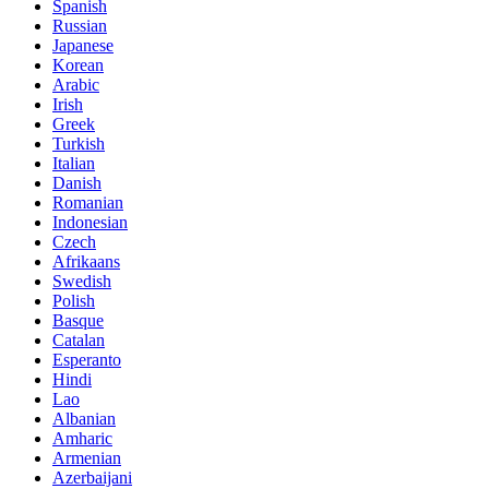
Spanish
Russian
Japanese
Korean
Arabic
Irish
Greek
Turkish
Italian
Danish
Romanian
Indonesian
Czech
Afrikaans
Swedish
Polish
Basque
Catalan
Esperanto
Hindi
Lao
Albanian
Amharic
Armenian
Azerbaijani