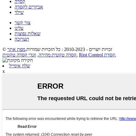
קַסדָה
אביזרים לקסדה
שילד
צור קשר
עלינו
שאלות נפוצות
תערוכה
© זכויות יוצרים - 2010-2023 : כל הזכויות שמורות.
מפת אתר
וונדי קסדה טקטית
,
קסדה טקטית מהירה
,
Riot Control קסדת
,
שלח אימייל
x