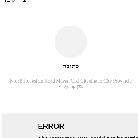
כתובת
No.58 Hengshan Road Mayan Cixi Cityningbo City Provincie
Zhejiang סין.